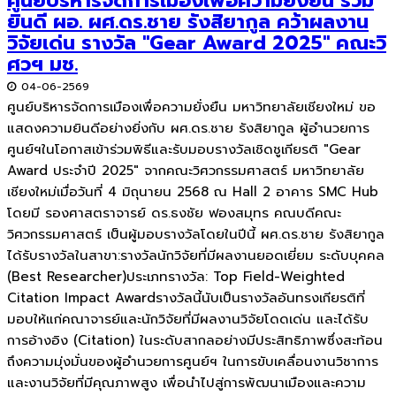
ศูนย์บริหารจัดการเมืองเพื่อความยั่งยืน ร่วม
ยินดี ผอ. ผศ.ดร.ชาย รังสิยากูล คว้าผลงาน
วิจัยเด่น รางวัล "Gear Award 2025" คณะวิ
ศวฯ มช.
04-06-2569
ศูนย์บริหารจัดการเมืองเพื่อความยั่งยืน มหาวิทยาลัยเชียงใหม่ ขอ
แสดงความยินดีอย่างยิ่งกับ ผศ.ดร.ชาย รังสิยากูล ผู้อำนวยการ
ศูนย์ฯในโอกาสเข้าร่วมพิธีและรับมอบรางวัลเชิดชูเกียรติ "Gear
Award ประจำปี 2025" จากคณะวิศวกรรมศาสตร์ มหาวิทยาลัย
เชียงใหม่เมื่อวันที่ 4 มิถุนายน 2568 ณ Hall 2 อาคาร SMC Hub
โดยมี รองศาสตราจารย์ ดร.ธงชัย ฟองสมุทร คณบดีคณะ
วิศวกรรมศาสตร์ เป็นผู้มอบรางวัลโดยในปีนี้ ผศ.ดร.ชาย รังสิยากูล
ได้รับรางวัลในสาขา:รางวัลนักวิจัยที่มีผลงานยอดเยี่ยม ระดับบุคคล
(Best Researcher)ประเภทรางวัล: Top Field-Weighted
Citation Impact Awardรางวัลนี้นับเป็นรางวัลอันทรงเกียรติที่
มอบให้แก่คณาจารย์และนักวิจัยที่มีผลงานวิจัยโดดเด่น และได้รับ
การอ้างอิง (Citation) ในระดับสากลอย่างมีประสิทธิภาพซึ่งสะท้อน
ถึงความมุ่งมั่นของผู้อำนวยการศูนย์ฯ ในการขับเคลื่อนงานวิชาการ
และงานวิจัยที่มีคุณภาพสูง เพื่อนำไปสู่การพัฒนาเมืองและความ