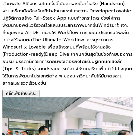
ด้วยพลัง AIกิจกรรมในครั้งนี้เน้นการลงมือทำจริง (Hands-on)
ผ่านเครื่องมืออัจฉริยะที่กำลังมาแรงในวงการ Developer:Lovable:
ปฏิวัติการสร้าง Full-Stack App แบบก้าวกระโดด ช่วยให้การ
พัฒนาซอฟต์แวร์รวดเร็วและมีประสิทธิภาพมากขึ้นWindsurf: เจาะ
ลึกขุมพลัง AI IDE ที่ช่วยให้ Workflow การเขียนโปรแกรมไหลลื่น
อย่างไร้รอยต่อThe Ultimate Workflow: การบูรณาการ
Windsurf x Lovable เพื่อสร้างระบบที่พร้อมใช้งานจริง
(Production-ready)Deep Dive เทคนิคขั้นสุดในช่วงท้ายของการ
อบรม บรรดานักวิชาการคอมพิวเตอร์ยังได้เรียนรู้เทคนิคเชิงลึก
(Tips & Tricks) จากประสบการณ์การใช้งานจริง เพื่อนำไปประยุกต์
ใช้ในการพัฒนาโปรเจกต์ต่าง ๆ ของมหาวิทยาลัยให้มีมาตรฐาน
สากลและรวดเร็วยิ่งขึ้น
คลิ๊กเพื่ออ่านเพิ่ม...