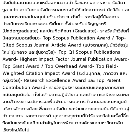
ยั่งยืนในอนาคตนอกเหนือจากความสำเร็จของ ผศ.ดร.ชาย รังสิยา
กูล แล้ว ภายในงานยังมีการมอบรางวัลให้แก่คณาจารย์ นักวิจัย และ
บุคลากรสายสนับสนุนในด้านต่าง ๆ ดังนี้:- รางวัลผู้ที่มีผลการ
ประเมินการเรียนการสอนดีเยี่ยม: ทั้งในระดับปริญญาตรี
(Undergraduate) และบัณฑิตศึกษา (Graduate)- รางวัลนักวิจัยที่
มีผลงานยอดเยี่ยม:- Top Scopus Publication Award / Top-
Cited Scopus Journal Article Award (แบ่งตามกลุ่มนักวิจัยรุ่น
ใหม่ รุ่นกลาง และรุ่นอาวุโส)- Top Q1 Scopus Publications
Award- Highest Impact Factor Journal Publication Award-
Top Grant Award / Top Overhead Award- Top Field-
Weighted Citation Impact Award (ระดับบุคคล, ภาควิชา และ
กลุ่มวิจัย)- Research Excellence Award และ Top Patent
Contribution Award- รางวัลผู้บริหารระดับต้นและบุคลากรสาย
สนับสนุนดีเด่น: ทั้งในด้านการปฏิบัติงาน และด้านการสร้างสรรค์ผล
งาน/โครงการนวัตกรรมเพื่อพัฒนาระบบการทำงานของคณะฯศูนย์
บริหารจัดการเมืองเพื่อความยั่งยืน ขอร่วมแสดงความยินดีกับท่านผู้
อำนวยการ และคณาจารย์ บุคลากรทุกท่านที่ได้รับรางวัลในครั้งนี้ซึ่ง
ถือเป็นแรงขับเคลื่อนสำคัญในการพัฒนาองค์กรและมหาวิทยาลัย
เชียงใหม่สืบไป