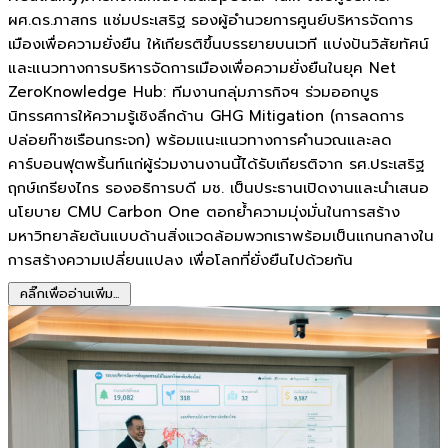
ผศ.ดร.ภาสกร แช่มประเสริฐ รองผู้อำนวยการศูนย์บริหารจัดการ
เมืองเพื่อความยั่งยืน ให้เกียรติขึ้นบรรยายบนเวที แบ่งปันวิสัยทัศน์
และแนวทางการบริหารจัดการเมืองเพื่อความยั่งยืนในยุค Net
ZeroKnowledge Hub: ทีมงานกลุ่มภารกิจฯ ร่วมออกบูธ
นิทรรศการให้ความรู้เชิงลึกด้าน GHG Mitigation (การลดการ
ปล่อยก๊าซเรือนกระจก) พร้อมแนะแนวทางการคำนวณและลด
คาร์บอนฟุตพริ้นท์แก่ผู้ร่วมงานงานนี้ได้รับเกียรติจาก รศ.ประเสริฐ
ฤกษ์เกรียงไกร รองอธิการบดี มช. เป็นประธานเปิดงานและนำเสนอ
นโยบาย CMU Carbon One ตอกย้ำความมุ่งมั่นในการสร้าง
มหาวิทยาลัยต้นแบบด้านสิ่งแวดล้อมพวกเราพร้อมเป็นแกนกลางใน
การสร้างความเปลี่ยนแปลง เพื่อโลกที่ยั่งยืนไปด้วยกัน
คลิ๊กเพื่ออ่านเพิ่ม...