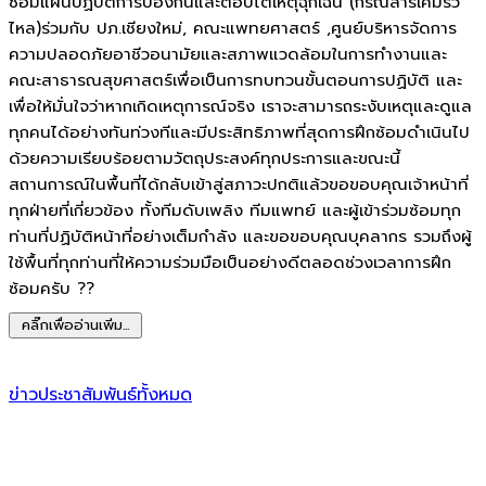
ซ้อมแผนปฏิบัติการป้องกันและตอบโต้เหตุฉุกเฉิน (กรณีสารเคมีรั่ว
ไหล)ร่วมกับ ปภ.เชียงใหม่, คณะแพทยศาสตร์ ,ศูนย์บริหารจัดการ
ความปลอดภัยอาชีวอนามัยและสภาพแวดล้อมในการทำงานและ
คณะสาธารณสุขศาสตร์เพื่อเป็นการทบทวนขั้นตอนการปฏิบัติ และ
เพื่อให้มั่นใจว่าหากเกิดเหตุการณ์จริง เราจะสามารถระงับเหตุและดูแล
ทุกคนได้อย่างทันท่วงทีและมีประสิทธิภาพที่สุดการฝึกซ้อมดำเนินไป
ด้วยความเรียบร้อยตามวัตถุประสงค์ทุกประการและขณะนี้
สถานการณ์ในพื้นที่ได้กลับเข้าสู่สภาวะปกติแล้วขอขอบคุณเจ้าหน้าที่
ทุกฝ่ายที่เกี่ยวข้อง ทั้งทีมดับเพลิง ทีมแพทย์ และผู้เข้าร่วมซ้อมทุก
ท่านที่ปฏิบัติหน้าที่อย่างเต็มกำลัง และขอขอบคุณบุคลากร รวมถึงผู้
ใช้พื้นที่ทุกท่านที่ให้ความร่วมมือเป็นอย่างดีตลอดช่วงเวลาการฝึก
ซ้อมครับ ??
คลิ๊กเพื่ออ่านเพิ่ม...
ข่าวประชาสัมพันธ์ทั้งหมด